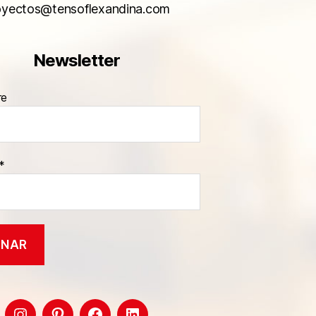
oyectos@tensoflexandina.com
Newsletter
re
*