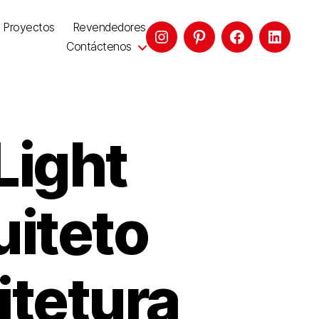
Proyectos
Revendedores
Contáctenos
Light
uiteto
itetura