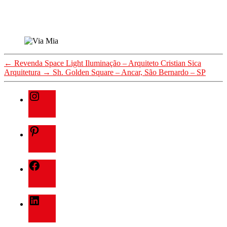
←
Revenda Space Light Iluminação – Arquiteto Cristian Sica
Arquitetura
→
Sh. Golden Square – Ancar, São Bernardo – SP