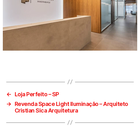
←
Loja Perfeito – SP
→
Revenda Space Light Iluminação – Arquiteto
Cristian Sica Arquitetura