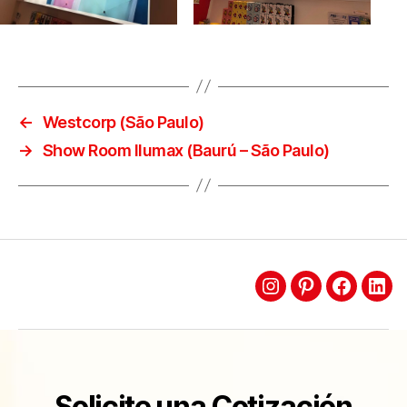
←
Westcorp (São Paulo)
→
Show Room Ilumax (Baurú – São Paulo)
Solicite una Cotización