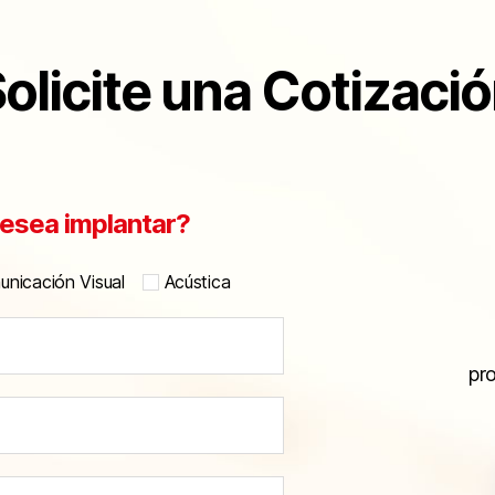
olicite una Cotizaci
esea implantar?
nicación Visual
Acústica
pr