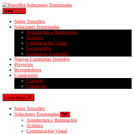
Menú
Sobre Tensoflex
Soluciones Tensionadas
Arquitectura e Iluminación
Acústica
Comunicación Visual
Escenografía
Luminarias Especiales
Nuevas Luminarias Tensofex
Proyectos
Revendedores
Contáctenos
Contacto
Cotización
Cerrar Menú
Sobre Tensoflex
Soluciones Tensionadas
Arquitectura e Iluminación
Acústica
Comunicación Visual