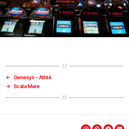
←
Genesys – Athié
→
Scala Mare