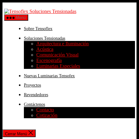
Menú
Sobre Tensoflex
Soluciones Tensionadas
Arquitectura e Iluminación
Acústica
Comunicación Visual
Escenografía
Luminarias Especiales
Nuevas Luminarias Tensofex
Proyectos
Revendedores
Contáctenos
Contacto
Cotización
Cerrar Menú