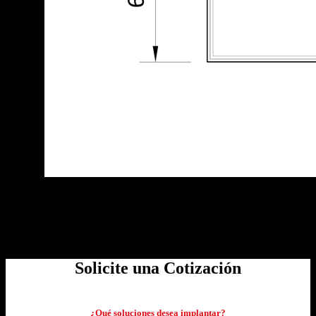
[elementor-template id="7056"]
Solicite una Cotización
¿Qué soluciones desea implantar?