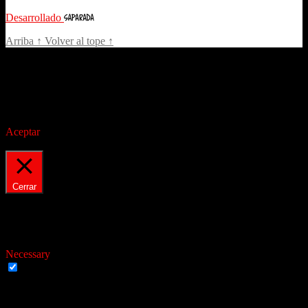
Desarrollado
Arriba
↑
Volver al tope
↑
Este sitio web utiliza cookies para mejorar su experiencia de uso.
Al proseguir con el uso de este servicio, concuerda con nuestra
política de uso de cookies.
Aceptar
Privacy & Cookies Policy
Cerrar
Privacy Overview
Este sitio web utiliza cookies para mejorar su experiencia de uso.
Necessary
Necessary
Siempre activado
Necessary cookies are absolutely essential for the website to
function properly. This category only includes cookies that ensures