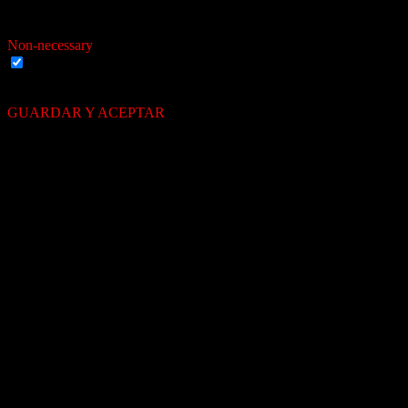
basic functionalities and security features of the website. These
cookies do not store any personal information.
Non-necessary
Non-necessary
Al proseguir con el uso de este servicio, concuerda con nuestra
política de uso de cookies.
GUARDAR Y ACEPTAR