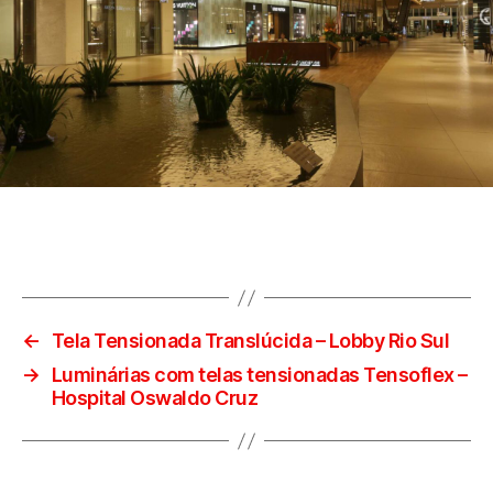
←
Tela Tensionada Translúcida – Lobby Rio Sul
→
Luminárias com telas tensionadas Tensoflex –
Hospital Oswaldo Cruz